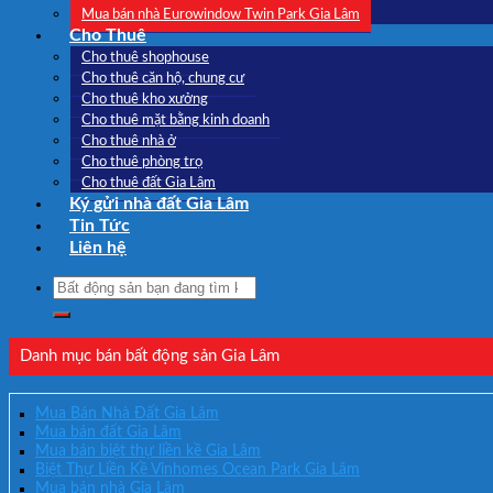
Mua bán nhà Eurowindow Twin Park Gia Lâm
Cho Thuê
Cho thuê shophouse
Cho thuê căn hộ, chung cư
Cho thuê kho xưởng
Cho thuê mặt bằng kinh doanh
Cho thuê nhà ở
Cho thuê phòng trọ
Cho thuê đất Gia Lâm
Ký gửi nhà đất Gia Lâm
Tin Tức
Liên hệ
Search
for:
Danh mục bán bất động sản Gia Lâm
Mua Bán Nhà Đất Gia Lâm
Mua bán đất Gia Lâm
Mua bán biệt thự liền kề Gia Lâm
Biệt Thự Liền Kề Vinhomes Ocean Park Gia Lâm
Mua bán nhà Gia Lâm