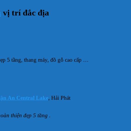
m
vị trí đắc địa
ẹp 5 tầng, thang máy, đồ gỗ cao cấp …
ận An Central Lake
, Hải Phát
àn thiện đẹp 5 tầng .