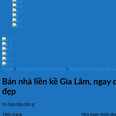
Home
/
Mua Bán Nhà Đất Gia Lâm
/
Mua bán nhà Thuận An G
Bán nhà liền kề Gia Lâm, ngay
đẹp
19.500.000.000
₫
Hiện trạng
Nhà hoàn thiện đẹp