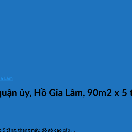
ia Lâm
 quận ủy, Hồ Gia Lâm, 90m2 x 5 
 5 tầng, thang máy, đồ gỗ cao cấp …