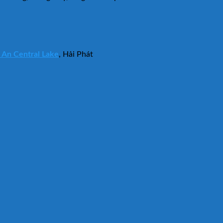
 An Central Lake
, Hải Phát