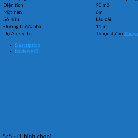
Diện tích
90 m2
Mặt tiền
6m
Sở hữu
Lâu dài
Đường trước nhà
11 m
Dự Án / vị trí
Thuộc dự án
Thuận
Description
Reviews (0)
5/5 - (1 bình chọn)