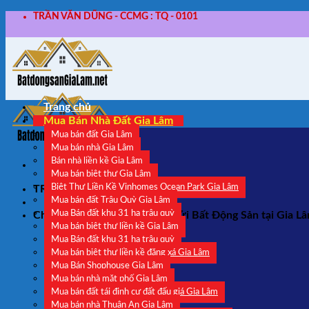
Skip
TRẦN VĂN DŨNG - CCMG : TQ - 0101
to
content
Trang chủ
Mua Bán Nhà Đất Gia Lâm
Mua bán đất Gia Lâm
Mua bán nhà Gia Lâm
Bán nhà liền kề Gia Lâm
Mua bán biệt thự Gia Lâm
Biệt Thự Liền Kề Vinhomes Ocean Park Gia Lâm
TRẦN VĂN DŨNG - CCMG : TQ - 0101
Mua bán đất Trâu Quỳ Gia Lâm
Mua Bán đất khu 31 ha trâu quỳ
Chuyên Môi Giới - Nhận Ký Gửi Bất Động Sản tại Gia L
Mua bán biệt thự liền kề Gia Lâm
Mua Bán đất khu 31 ha trâu quỳ
Mua bán biệt thự liền kề đặng xá Gia Lâm
Mua Bán Shophouse Gia Lâm
Mua bán nhà mặt phố Gia Lâm
Mua bán đất tái định cư đất đấu giá Gia Lâm
Mua bán nhà Thuận An Gia Lâm