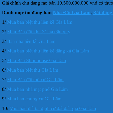
Giá chính chủ đang rao bán 19.500.000.000 vnđ có thươn
Danh mục tin đăng bán
Nhà Đất Gia Lâm
,
Bất động
1/
Mua bán biệt thự liền kề Gia Lâm
2/
Mua Bán đất khu 31 ha trâu quỳ
3/
Bán nhà liền kề Gia Lâm
4/
Mua bán biệt thự liền kề đặng xá Gia Lâm
5/
Mua Bán Shophouse Gia Lâm
6/
Mua bán biệt thự Gia Lâm
7/
Mua Bán đất thổ cư Gia Lâm
8/
Mua bán nhà mặt phố Gia Lâm
9/
Mua bán chung cư Gia Lâm
10/
Mua bán đất tái định cư đất đấu giá Gia Lâm