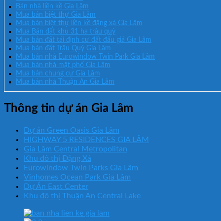
Bán nhà liền kề Gia Lâm
Mua bán biệt thự Gia Lâm
Mua bán biệt thự liền kề đặng xá Gia Lâm
Mua Bán đất khu 31 ha trâu quỳ
Mua bán đất tái định cư đất đấu giá Gia Lâm
Mua bán đất Trâu Quỳ Gia Lâm
Mua bán nhà Eurowindow Twin Park Gia Lâm
Mua bán nhà mặt phố Gia Lâm
Mua bán chung cư Gia Lâm
Mua bán nhà Thuận An Gia Lâm
Thông tin dự án Gia Lâm
Dự án Green Oasis Gia Lâm
HIGHWAY 5 RESIDENCES GIA LÂM
Gia Lâm Central Metropolitan
Khu đô thị Đặng Xá
Eurowindow Twin Parks Gia Lâm
Vinhomes Ocean Park Gia Lâm
Dự Án East Center
Khu đô thị Thuận An Central Lake