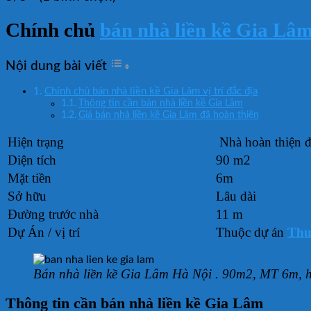
Chính chủ
bán nhà liền kề Gia Lâ
Nội dung bài viết
Chính chủ bán nhà liền kề Gia Lâm vị trí đắc địa
Thông tin cần bán nhà liền kề Gia Lâm
Giá bán nhà liền kề Gia Lâm đã hoàn thiện
Hiện trạng
Nhà hoàn thiện đ
Diện tích
90 m2
Mặt tiền
6m
Sở hữu
Lâu dài
Đường trước nhà
11 m
Dự Án / vị trí
Thuộc dự án
Thu
Bán nhà liền kề Gia Lâm Hà Nội . 90m2, MT 6m, ho
Thông tin cần bán nhà liền kề Gia Lâm