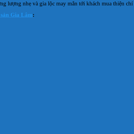
g lượng nhẹ và gia lộc may mắn tới khách mua thiện chí 
 sản Gia Lâm
: