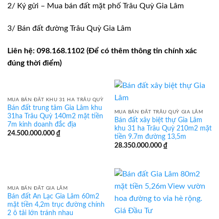
2/ Ký gửi – Mua bán đất mặt phố Trâu Quỳ Gia Lâm
3/ Bán đất đường Trâu Quỳ Gia Lâm
Liên hệ: 098.168.1102 (Để có thêm thông tin chính xác
đúng thời điểm)
MUA BÁN ĐẤT KHU 31 HA TRÂU QUỲ
Bán đất trung tâm Gia Lâm khu
MUA BÁN ĐẤT TRÂU QUỲ GIA LÂM
31ha Trâu Quỳ 140m2 mặt tiền
Bán đất xây biệt thự Gia Lâm
7m kinh doanh đắc địa
khu 31 ha Trâu Quỳ 210m2 mặt
24.500.000.000
₫
tiền 9.7m đường 13,5m
28.350.000.000
₫
MUA BÁN ĐẤT GIA LÂM
Bán đất An Lạc Gia Lâm 60m2
mặt tiền 4,2m trục đường chính
2 ô tải lớn tránh nhau