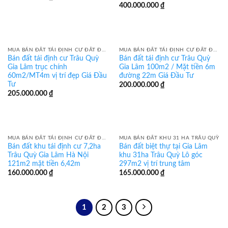
400.000.000
₫
MUA BÁN ĐẤT TÁI ĐỊNH CƯ ĐẤT ĐẤU GIÁ GIA LÂM
MUA BÁN ĐẤT TÁI ĐỊNH CƯ ĐẤT ĐẤU GIÁ GIA LÂM
Bán đất tái định cư Trâu Quỳ
Bán đất tái định cư Trâu Quỳ
Gia Lâm trục chính
Gia Lâm 100m2 / Mặt tiền 6m
60m2/MT4m vị trí đẹp Giá Đầu
đường 22m Giá Đầu Tư
Tư
200.000.000
₫
205.000.000
₫
MUA BÁN ĐẤT TÁI ĐỊNH CƯ ĐẤT ĐẤU GIÁ GIA LÂM
MUA BÁN ĐẤT KHU 31 HA TRÂU QUỲ
Bán đất khu tái định cư 7,2ha
Bán đất biệt thự tại Gia Lâm
Trâu Quỳ Gia Lâm Hà Nội
khu 31ha Trâu Quỳ Lô góc
121m2 mặt tiền 6,42m
297m2 vị trí trung tâm
160.000.000
₫
165.000.000
₫
1
2
3