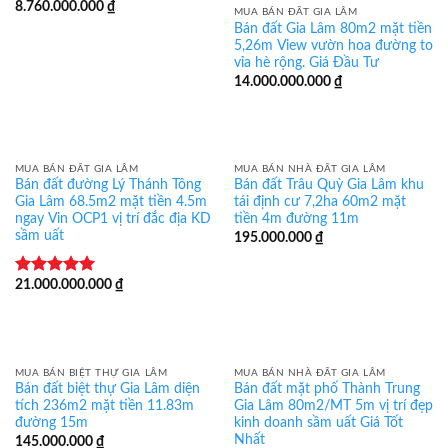
8.760.000.000
₫
MUA BÁN ĐẤT GIA LÂM
Bán đất Gia Lâm 80m2 mặt tiền
5,26m View vườn hoa đường to
vỉa hè rộng. Giá Đầu Tư
14.000.000.000
₫
MUA BÁN ĐẤT GIA LÂM
MUA BÁN NHÀ ĐẤT GIA LÂM
Bán đất đường Lý Thánh Tông
Bán đất Trâu Quỳ Gia Lâm khu
Gia Lâm 68.5m2 mặt tiền 4.5m
tái định cư 7,2ha 60m2 mặt
ngay Vin OCP1 vị trí đắc địa KD
tiền 4m đường 11m
sầm uất
195.000.000
₫
21.000.000.000
₫
Rated
5.00
out of 5
MUA BÁN BIỆT THỰ GIA LÂM
MUA BÁN NHÀ ĐẤT GIA LÂM
Bán đất biệt thự Gia Lâm diện
Bán đất mặt phố Thành Trung
tích 236m2 mặt tiền 11.83m
Gia Lâm 80m2/MT 5m vị trí đẹp
đường 15m
kinh doanh sầm uất Giá Tốt
Nhất
145.000.000
₫