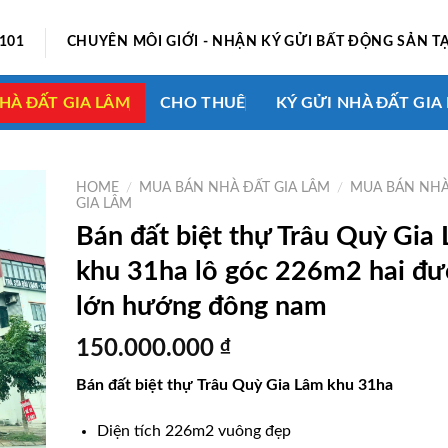
0101
CHUYÊN MÔI GIỚI - NHẬN KÝ GỬI BẤT ĐỘNG SẢN TẠ
HÀ ĐẤT GIA LÂM
CHO THUÊ
KÝ GỬI NHÀ ĐẤT GIA
HOME
/
MUA BÁN NHÀ ĐẤT GIA LÂM
/
MUA BÁN NHÀ
GIA LÂM
Bán đất biệt thự Trâu Quỳ Gia
khu 31ha lô góc 226m2 hai đ
lớn hướng đông nam
150.000.000
₫
Bán đất biệt thự Trâu Quỳ Gia Lâm khu 31ha
Diện tích 226m2 vuông đẹp