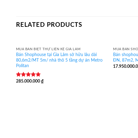
RELATED PRODUCTS
MUA BÁN BIỆT THỰ LIỀN KỀ GIA LÂM
MUA BÁN SHO
Bán Shophouse tại Gia Lâm sở hữu lâu dài
Bán shophou
80,6m2/MT 5m/ nhà thô 5 tầng dự án Metro
ĐN, 87m2, M
Politan
17.950.000.
285.000.000
₫
Rated
5.00
out of 5