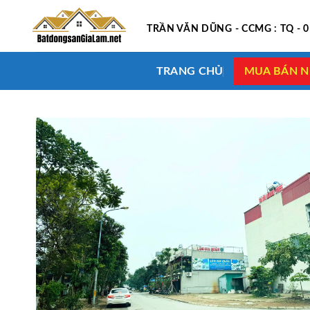
Skip
to
TRẦN VĂN DŨNG - CCMG : TQ - 
content
TRANG CHỦ
MUA BÁN N