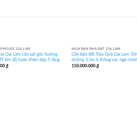
PHOUSE GIA LÂM
MUA BÁN NHÀ ĐẤT GIA LÂM
se Gia Lâm căn sát góc hướng
Cần bán đất Trâu Quỳ Gia Lâm 
T 6m đã hoàn thiện đẹp 5 tầng
đường 3,5m ô thông các ngả chín
000
₫
150.000.000
₫