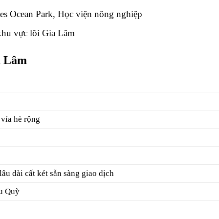
s Ocean Park, Học viện nông nghiệp
 khu vực lõi Gia Lâm
ia Lâm
vỉa hè rộng
lâu dài cất két sẵn sàng giao dịch
u Quỳ