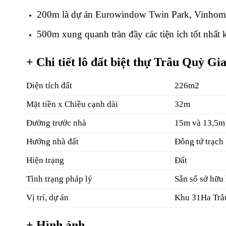
200m là dự án Eurowindow Twin Park, Vinhome
500m xung quanh tràn đầy các tiện ích tốt nhất
+ Chi tiết lô đất biệt thự Trâu Quỳ G
Diện tích đất
226m2
Mặt tiền x Chiều cạnh dài
32m
Đường trước nhà
15m và 13,5m 
Hướng nhà đất
Đông tứ trạch
Hiện trạng
Đất
Tình trạng pháp lý
Sẵn sổ sở hữu 
Vị trí, dự án
Khu 31Ha Trâ
+ Hình ảnh