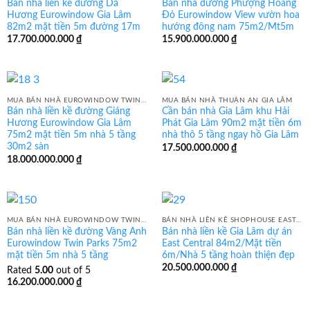
Bán nhà liền kề đường Dã
Bán nhà đường Phượng Hoàng
Hương Eurowindow Gia Lâm
Đỏ Eurowindow View vườn hoa
82m2 mặt tiền 5m đường 17m
hướng đông nam 75m2/Mt5m
17.700.000.000
₫
15.900.000.000
₫
MUA BÁN NHÀ EUROWINDOW TWIN PARK GIA LÂM
MUA BÁN NHÀ THUẬN AN GIA LÂM
Bán nhà liền kề đường Giáng
Cần bán nhà Gia Lâm khu Hải
Hương Eurowindow Gia Lâm
Phát Gia Lâm 90m2 mặt tiền 6m
75m2 mặt tiền 5m nhà 5 tầng
nhà thô 5 tầng ngay hồ Gia Lâm
30m2 sàn
17.500.000.000
₫
18.000.000.000
₫
MUA BÁN NHÀ EUROWINDOW TWIN PARK GIA LÂM
BÁN NHÀ LIỀN KỀ SHOPHOUSE EAST CENTER GIA LÂM
Bán nhà liền kề đường Vàng Anh
Bán nhà liền kề Gia Lâm dự án
Eurowindow Twin Parks 75m2
East Central 84m2/Mặt tiền
mặt tiền 5m nhà 5 tầng
6m/Nhà 5 tầng hoàn thiện đẹp
20.500.000.000
₫
Rated
5.00
out of 5
16.200.000.000
₫