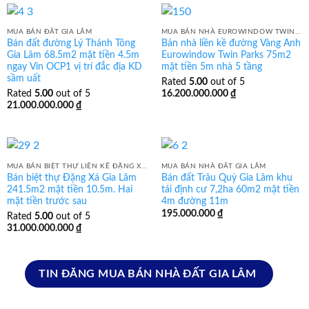
MUA BÁN ĐẤT GIA LÂM
MUA BÁN NHÀ EUROWINDOW TWIN PARK GIA LÂM
Bán đất đường Lý Thánh Tông
Bán nhà liền kề đường Vàng Anh
Gia Lâm 68.5m2 mặt tiền 4.5m
Eurowindow Twin Parks 75m2
ngay Vin OCP1 vị trí đắc địa KD
mặt tiền 5m nhà 5 tầng
sầm uất
Rated
5.00
out of 5
Rated
5.00
out of 5
16.200.000.000
₫
21.000.000.000
₫
MUA BÁN BIỆT THỰ LIỀN KỀ ĐẶNG XÁ GIA LÂM
MUA BÁN NHÀ ĐẤT GIA LÂM
Bán biệt thự Đặng Xá Gia Lâm
Bán đất Trâu Quỳ Gia Lâm khu
241.5m2 mặt tiền 10.5m. Hai
tái định cư 7,2ha 60m2 mặt tiền
mặt tiền trước sau
4m đường 11m
195.000.000
₫
Rated
5.00
out of 5
31.000.000.000
₫
TIN ĐĂNG MUA BÁN NHÀ ĐẤT GIA LÂM