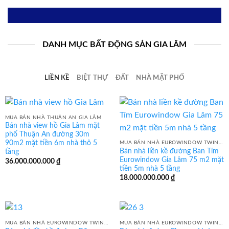
DANH MỤC BẤT ĐỘNG SẢN GIA LÂM
LIỀN KỀ
BIỆT THỰ
ĐẤT
NHÀ MẶT PHỐ
MUA BÁN NHÀ THUẬN AN GIA LÂM
Bán nhà view hồ Gia Lâm mặt
phố Thuận An đường 30m
90m2 mặt tiền 6m nhà thô 5
MUA BÁN NHÀ EUROWINDOW TWIN PARK GIA LÂM
Bán nhà liền kề đường Ban Tím
tầng
Eurowindow Gia Lâm 75 m2 mặt
36.000.000.000
₫
tiền 5m nhà 5 tầng
18.000.000.000
₫
MUA BÁN NHÀ EUROWINDOW TWIN PARK GIA LÂM
MUA BÁN NHÀ EUROWINDOW TWIN PARK GIA LÂM