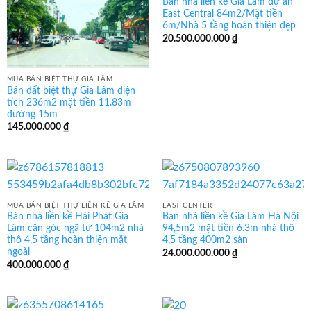
Bán nhà liền kề Gia Lâm dự án
East Central 84m2/Mặt tiền
6m/Nhà 5 tầng hoàn thiện đẹp
20.500.000.000
₫
MUA BÁN BIỆT THỰ GIA LÂM
Bán đất biệt thự Gia Lâm diện
tích 236m2 mặt tiền 11.83m
đường 15m
145.000.000
₫
MUA BÁN BIỆT THỰ LIỀN KỀ GIA LÂM
EAST CENTER
Bán nhà liền kề Hải Phát Gia
Bán nhà liền kề Gia Lâm Hà Nội
Lâm căn góc ngã tư 104m2 nhà
94,5m2 mặt tiền 6.3m nhà thô
thô 4,5 tầng hoàn thiện mặt
4,5 tầng 400m2 sàn
ngoài
24.000.000.000
₫
400.000.000
₫