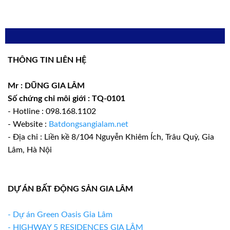
XEM CHI TIẾT
Green Oasis Cổ Bi
THÔNG TIN LIÊN HỆ
Mr : DŨNG GIA LÂM
Số chứng chỉ môi giới : TQ-0101
XEM CHI TIẾT
- Hotline : 098.168.1102
- Website :
Batdongsangialam.net
- Địa chỉ : Liền kề 8/104 Nguyễn Khiêm Ích, Trâu Quỳ, Gia
Lâm, Hà Nội
DỰ ÁN BẤT ĐỘNG SẢN GIA LÂM
- Dự án Green Oasis Gia Lâm
- HIGHWAY 5 RESIDENCES GIA LÂM