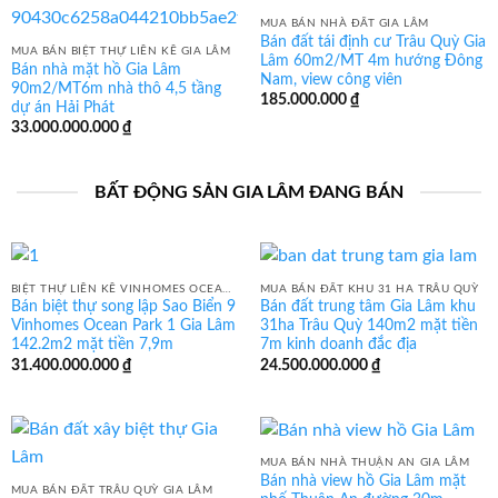
MUA BÁN NHÀ ĐẤT GIA LÂM
Bán đất tái định cư Trâu Quỳ Gia
MUA BÁN BIỆT THỰ LIỀN KỀ GIA LÂM
Lâm 60m2/MT 4m hướng Đông
Bán nhà mặt hồ Gia Lâm
Nam, view công viên
90m2/MT6m nhà thô 4,5 tầng
185.000.000
₫
dự án Hải Phát
33.000.000.000
₫
BẤT ĐỘNG SẢN GIA LÂM ĐANG BÁN
BIỆT THỰ LIỀN KỀ VINHOMES OCEAN PARK GIA LÂM
MUA BÁN ĐẤT KHU 31 HA TRÂU QUỲ
Bán biệt thự song lập Sao Biển 9
Bán đất trung tâm Gia Lâm khu
Vinhomes Ocean Park 1 Gia Lâm
31ha Trâu Quỳ 140m2 mặt tiền
142.2m2 mặt tiền 7,9m
7m kinh doanh đắc địa
31.400.000.000
₫
24.500.000.000
₫
MUA BÁN NHÀ THUẬN AN GIA LÂM
Bán nhà view hồ Gia Lâm mặt
MUA BÁN ĐẤT TRÂU QUỲ GIA LÂM