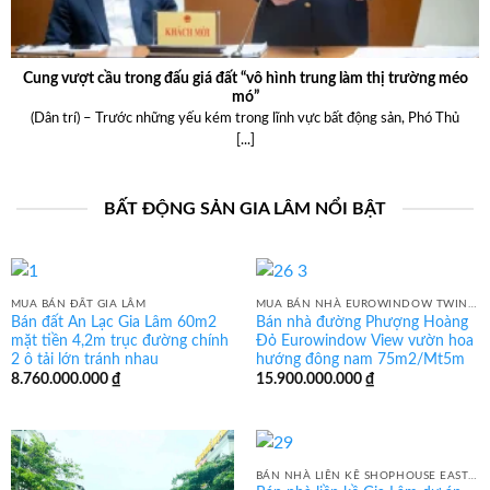
Cung vượt cầu trong đấu giá đất “vô hình trung làm thị trường méo
mó”
(Dân trí) – Trước những yếu kém trong lĩnh vực bất động sản, Phó Thủ
[...]
BẤT ĐỘNG SẢN GIA LÂM NỔI BẬT
MUA BÁN ĐẤT GIA LÂM
MUA BÁN NHÀ EUROWINDOW TWIN PARK GIA LÂM
Bán đất An Lạc Gia Lâm 60m2
Bán nhà đường Phượng Hoàng
mặt tiền 4,2m trục đường chính
Đỏ Eurowindow View vườn hoa
2 ô tải lớn tránh nhau
hướng đông nam 75m2/Mt5m
8.760.000.000
₫
15.900.000.000
₫
BÁN NHÀ LIỀN KỀ SHOPHOUSE EAST CENTER GIA LÂM