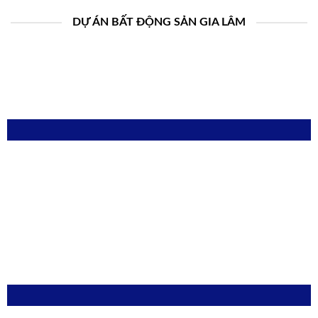
DỰ ÁN BẤT ĐỘNG SẢN GIA LÂM
KHU 31 HA TRÂU QUỲ
XEM CHI TIẾT