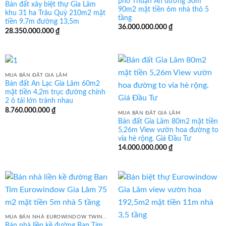
phố Thuận An đường 30m
Bán đất xây biệt thự Gia Lâm
90m2 mặt tiền 6m nhà thô 5
khu 31 ha Trâu Quỳ 210m2 mặt
tầng
tiền 9.7m đường 13,5m
36.000.000.000
₫
28.350.000.000
₫
MUA BÁN ĐẤT GIA LÂM
Bán đất An Lạc Gia Lâm 60m2
mặt tiền 4,2m trục đường chính
2 ô tải lớn tránh nhau
8.760.000.000
₫
MUA BÁN ĐẤT GIA LÂM
Bán đất Gia Lâm 80m2 mặt tiền
5,26m View vườn hoa đường to
vỉa hè rộng. Giá Đầu Tư
14.000.000.000
₫
MUA BÁN NHÀ EUROWINDOW TWIN PARK GIA LÂM
Bán nhà liền kề đường Ban Tím