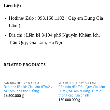
Liên hệ :
Hotline/ Zalo : 098.168.1102 ( Gặp em Dũng Gia
Lâm )
Địa chỉ : Liền kề 8/104 phố Nguyễn Khiêm Ích,
Trâu Quỳ, Gia Lâm, Hà Nội
RELATED PRODUCTS
BÁN NHÀ LIỀN KỀ GIA LÂM
MUA BÁN NHÀ ĐẤT GIA LÂM
Bán nhà liền kề Gia Lâm 87m2 /
Cần bán đất Trâu Quỳ Gia Lâm
MT 6m, nhà thô 5 tầng
50m2/MT4m đường 3,5m ô
thông các ngả chính
16.800.000
₫
150.000.000
₫