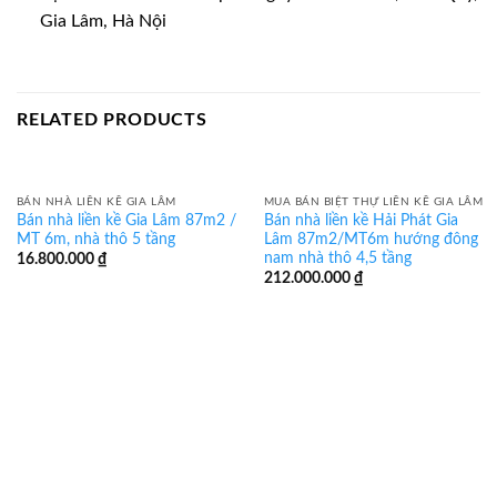
Gia Lâm, Hà Nội
RELATED PRODUCTS
BÁN NHÀ LIỀN KỀ GIA LÂM
MUA BÁN BIỆT THỰ LIỀN KỀ GIA LÂM
Bán nhà liền kề Gia Lâm 87m2 /
Bán nhà liền kề Hải Phát Gia
MT 6m, nhà thô 5 tầng
Lâm 87m2/MT6m hướng đông
nam nhà thô 4,5 tầng
16.800.000
₫
212.000.000
₫