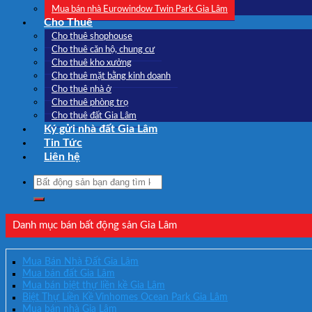
Mua bán nhà Eurowindow Twin Park Gia Lâm
Cho Thuê
Cho thuê shophouse
Cho thuê căn hộ, chung cư
Cho thuê kho xưởng
Cho thuê mặt bằng kinh doanh
Cho thuê nhà ở
Cho thuê phòng trọ
Cho thuê đất Gia Lâm
Ký gửi nhà đất Gia Lâm
Tin Tức
Liên hệ
Search
for:
Danh mục bán bất động sản Gia Lâm
Mua Bán Nhà Đất Gia Lâm
Mua bán đất Gia Lâm
Mua bán biệt thự liền kề Gia Lâm
Biệt Thự Liền Kề Vinhomes Ocean Park Gia Lâm
Mua bán nhà Gia Lâm