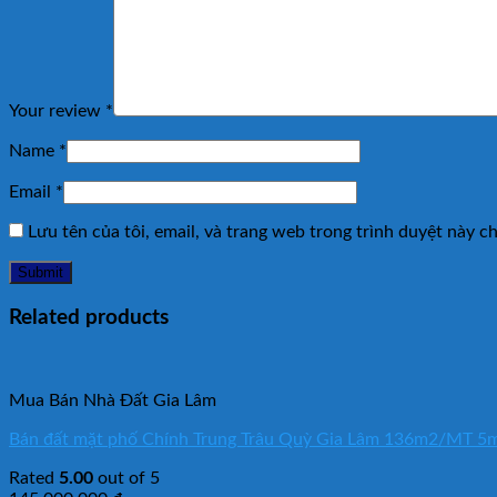
Your review
*
Name
*
Email
*
Lưu tên của tôi, email, và trang web trong trình duyệt này cho
Related products
Mua Bán Nhà Đất Gia Lâm
Bán đất mặt phố Chính Trung Trâu Quỳ Gia Lâm 136m2/MT 5m 
Rated
5.00
out of 5