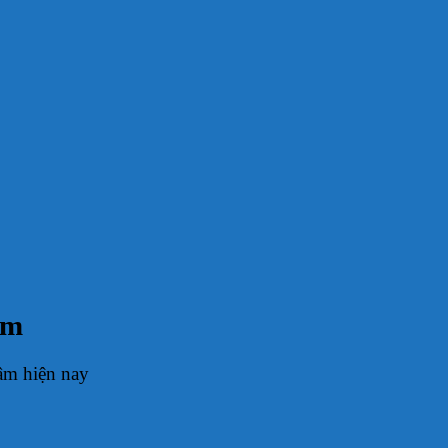
âm
âm hiện nay