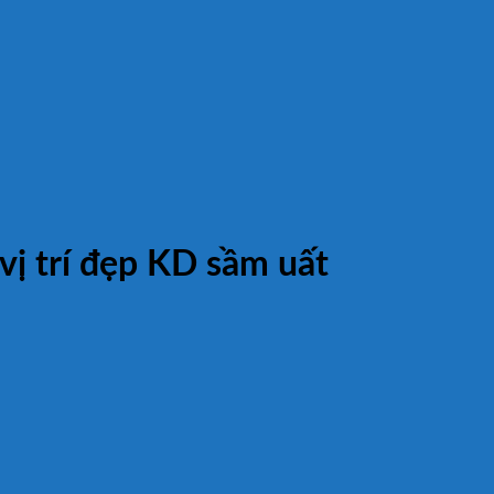
ị trí đẹp KD sầm uất