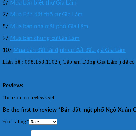
6/
Mua bán biệt thự Gia Lâm
7/
Mua Bán đất thổ cư Gia Lâm
8/
Mua bán nhà mặt phố Gia Lâm
9/
Mua bán chung cư Gia Lâm
10/
Mua bán đất tái định cư đất đấu giá Gia Lâm
Liên hệ : 098.168.1102 ( Gặp em Dũng Gia Lâm ) để có 
Reviews
There are no reviews yet.
Be the first to review “Bán đất mặt phố Ngô Xuân 
Your rating
*