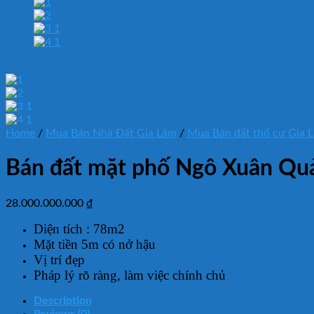
Home
/
Mua Bán Nhà Đất Gia Lâm
/
Mua Bán đất thổ cư Gia 
Bán đất mặt phố Ngô Xuân Quả
28.000.000.000
₫
Diện tích : 78m2
Mặt tiền 5m có nở hậu
Vị trí đẹp
Pháp lý rõ ràng, làm việc chính chủ
Description
Reviews (0)