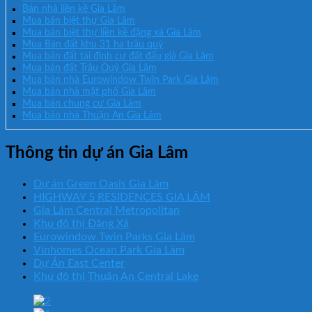
Bán nhà liền kề Gia Lâm
Mua bán biệt thự Gia Lâm
Mua bán biệt thự liền kề đặng xá Gia Lâm
Mua Bán đất khu 31 ha trâu quỳ
Mua bán đất tái định cư đất đấu giá Gia Lâm
Mua bán đất Trâu Quỳ Gia Lâm
Mua bán nhà Eurowindow Twin Park Gia Lâm
Mua bán nhà mặt phố Gia Lâm
Mua bán chung cư Gia Lâm
Mua bán nhà Thuận An Gia Lâm
Thông tin dự án Gia Lâm
Dự án Green Oasis Gia Lâm
HIGHWAY 5 RESIDENCES GIA LÂM
Gia Lâm Central Metropolitan
Khu đô thị Đặng Xá
Eurowindow Twin Parks Gia Lâm
Vinhomes Ocean Park Gia Lâm
Dự Án East Center
Khu đô thị Thuận An Central Lake