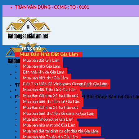
Skip
TRẦN VĂN DŨNG - CCMG : TQ - 0101
to
content
Trang chủ
Mua Bán Nhà Đất Gia Lâm
Mua bán đất Gia Lâm
Mua bán nhà Gia Lâm
Bán nhà liền kề Gia Lâm
Mua bán biệt thự Gia Lâm
Biệt Thự Liền Kề Vinhomes Ocean Park Gia Lâm
TRẦN VĂN DŨNG - CCMG : TQ - 0101
Mua bán đất Trâu Quỳ Gia Lâm
Mua Bán đất khu 31 ha trâu quỳ
Chuyên Môi Giới - Nhận Ký Gửi Bất Động Sản tại Gia L
Mua bán biệt thự liền kề Gia Lâm
Mua Bán đất khu 31 ha trâu quỳ
Mua bán biệt thự liền kề đặng xá Gia Lâm
Mua Bán Shophouse Gia Lâm
Mua bán nhà mặt phố Gia Lâm
Mua bán đất tái định cư đất đấu giá Gia Lâm
Mua bán nhà Thuận An Gia Lâm