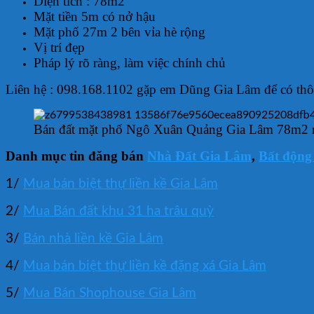
Diện tích : 78m2
Mặt tiền 5m có nở hậu
Mặt phố 27m 2 bên vỉa hè rộng
Vị trí đẹp
Pháp lý rõ ràng, làm việc chính chủ
Liên hệ : 098.168.1102 gặp em Dũng Gia Lâm để có thôn
Bán đất mặt phố Ngô Xuân Quảng Gia Lâm 78m2 mặ
Danh mục tin đăng bán
Nhà Đất Gia Lâm
,
Bất động
1/
Mua bán biệt thự liền kề Gia Lâm
2/
Mua Bán đất khu 31 ha trâu quỳ
3/
Bán nhà liền kề Gia Lâm
4/
Mua bán biệt thự liền kề đặng xá Gia Lâm
5/
Mua Bán Shophouse Gia Lâm