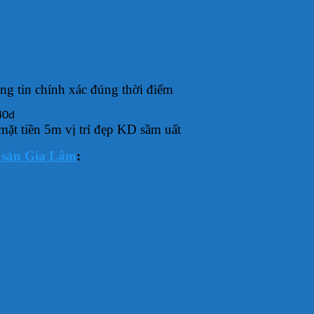
g tin chính xác đúng thời điểm
t tiền 5m vị trí đẹp KD sầm uất
 sản Gia Lâm
: