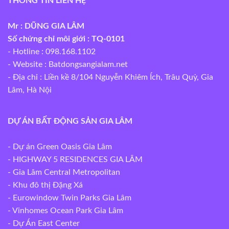
THÔNG TIN LIÊN HỆ
Mr : DŨNG GIA LÂM
Số chứng chỉ môi giới : TQ-0101
- Hotline : 098.168.1102
- Website :
Batdongsangialam.net
- Địa chỉ : Liền kề 8/104 Nguyễn Khiêm Ích, Trâu Quỳ, Gia
Lâm, Hà Nội
DỰ ÁN BẤT ĐỘNG SẢN GIA LÂM
- Dự án Green Oasis Gia Lâm
- HIGHWAY 5 RESIDENCES GIA LÂM
- Gia Lâm Central Metropolitan
- Khu đô thị Đặng Xá
- Eurowindow Twin Parks Gia Lâm
- Vinhomes Ocean Park Gia Lâm
- Dự Án East Center