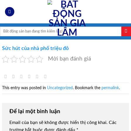
Skip
to
content
Search
for:
Sức hút của nhà phố triệu đô
Mời bạn đánh giá
This entry was posted in
Uncategorized
. Bookmark the
permalink
.
Để lại một bình luận
Email của bạn sẽ không được hiển thị công khai.
Các
trường bắt buộc được đánh dấu
*