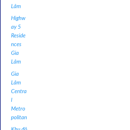
Lâm
Highw
ay 5
Reside
nces
Gia
Lâm
Gia
Lâm
Centra
l
Metro
politan
Khu đô