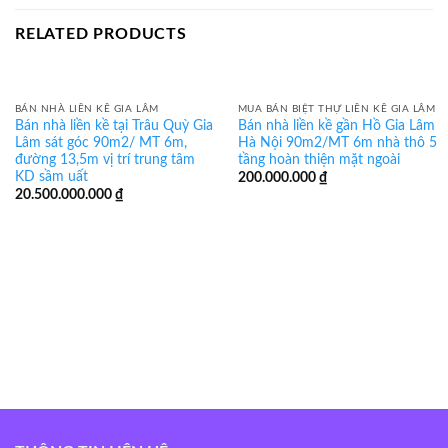
RELATED PRODUCTS
BÁN NHÀ LIỀN KỀ GIA LÂM
MUA BÁN BIỆT THỰ LIỀN KỀ GIA LÂM
Bán nhà liền kề tại Trâu Quỳ Gia
Bán nhà liền kề gần Hồ Gia Lâm
Lâm sát góc 90m2/ MT 6m,
Hà Nội 90m2/MT 6m nhà thô 5
đường 13,5m vị trí trung tâm
tầng hoàn thiện mặt ngoài
KD sầm uất
200.000.000
₫
20.500.000.000
₫