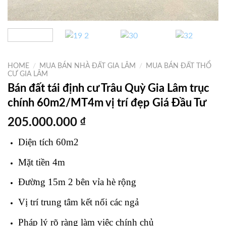
HOME
/
MUA BÁN NHÀ ĐẤT GIA LÂM
/
MUA BÁN ĐẤT THỔ
CƯ GIA LÂM
Bán đất tái định cư Trâu Quỳ Gia Lâm trục
chính 60m2/MT4m vị trí đẹp Giá Đầu Tư
205.000.000
₫
Diện tích 60m2
Mặt tiền 4m
Đường 15m 2 bên vỉa hè rộng
Vị trí trung tâm kết nối các ngả
Pháp lý rõ ràng làm việc chính chủ