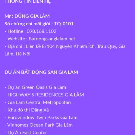
THÔNG TIN LIÊN HỆ
Mr : DŨNG GIA LÂM
Số chứng chỉ môi giới : TQ-0101
- Hotline : 098.168.1102
- Website :
Batdongsangialam.net
- Địa chỉ : Liền kề 8/104 Nguyễn Khiêm Ích, Trâu Quỳ, Gia
Lâm, Hà Nội
DỰ ÁN BẤT ĐỘNG SẢN GIA LÂM
- Dự án Green Oasis Gia Lâm
- HIGHWAY 5 RESIDENCES GIA LÂM
- Gia Lâm Central Metropolitan
- Khu đô thị Đặng Xá
- Eurowindow Twin Parks Gia Lâm
- Vinhomes Ocean Park Gia Lâm
- Dự Án East Center