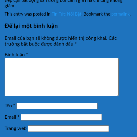
tiếp cận bất động sản trong bối cảnh giá nhà chỉ tăng không
giảm.
This entry was posted in
Tin Tức Nổi Bật
. Bookmark the
permalink
.
Để lại một bình luận
Email của bạn sẽ không được hiển thị công khai.
Các
trường bắt buộc được đánh dấu
*
Bình luận
*
Tên
*
Email
*
Trang web