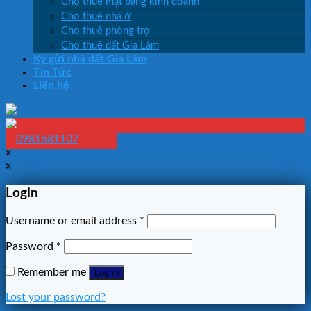
Cho thuê mặt bằng kinh doanh
Cho thuê nhà ở
Cho thuê phòng trọ
Cho thuê đất Gia Lâm
Ký gửi nhà đất Gia Lâm
Tin Tức
Liên hệ
0981681102
x
x
Login
Username or email address
*
Password
*
Remember me
Log in
Lost your password?