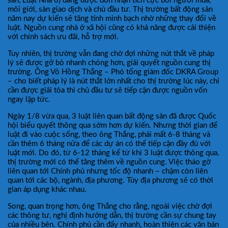
sản, Luật Nhà ở) đang được đón nhận tích cực bởi người mua,
môi giới, sàn giao dịch và chủ đầu tư. Thị trường bất động sản
năm nay dự kiến sẽ tăng tính minh bạch nhờ những thay đổi về
luật. Nguồn cung nhà ở xã hội cũng có khả năng được cải thiện
với chính sách ưu đãi, hỗ trợ mới.
Tuy nhiên, thị trường vẫn đang chờ đợi những nút thắt về pháp
lý sẽ được gỡ bỏ nhanh chóng hơn, giải quyết nguồn cung thị
trường. Ông Võ Hồng Thắng – Phó tổng giám đốc DKRA Group
– cho biết pháp lý là nút thắt lớn nhất cho thị trường lúc này, chỉ
cần được giải tỏa thì chủ đầu tư sẽ tiếp cận được nguồn vốn
ngay lập tức.
Ngày 1/8 vừa qua, 3 luật liên quan bất động sản đã được Quốc
hội biểu quyết thông qua sớm hơn dự kiến. Nhưng thời gian để
luật đi vào cuộc sống, theo ông Thắng, phải mất 6-8 tháng và
cần thêm 6 tháng nữa để các dự án có thể tiếp cận đầy đủ với
luật mới. Do đó, từ 6-12 tháng kể từ khi 3 luật được thông qua,
thị trường mới có thể tăng thêm về nguồn cung. Việc tháo gỡ
liên quan tới Chính phủ nhưng tốc độ nhanh – chậm còn liên
quan tới các bộ, ngành, địa phương. Tùy địa phương sẽ có thời
gian áp dụng khác nhau.
Song, quan trọng hơn, ông Thắng cho rằng, ngoài việc chờ đợi
các thông tư, nghị định hướng dẫn, thị trường cần sự chung tay
của nhiều bên. Chính phủ cần đẩy nhanh, hoàn thiện các văn bản