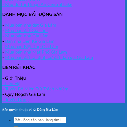
- Khu đô thị Thuận An Central Lake
DANH MỤC BẤT ĐỘNG SẢN
-
Mua bán nhà đất Gia Lâm
-
Mua bán đất Gia Lâm
-
Mua bán nhà Gia Lâm
-
Bán nhà Liền Kề Gia Lâm
-
Mua bán Biệt Thự Gia Lâm
-
Mua bán nhà Mặt Phố Gia Lâm
-
Mua bán đất tái định cư đất đấu giá Gia Lâm
LIÊN KẾT KHÁC
- Giới Thiệu
- Liên Hệ
-
Tuyên Bố Miễn Trừ Trách Nhiệm
- Quy Hoạch Gia Lâm
- Tuyển Dụng
Bản quyền thuộc về ©
Dũng Gia Lâm
Search
for: