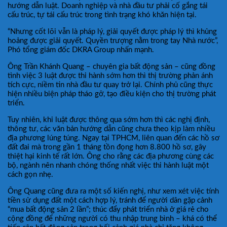
hướng dẫn luật. Doanh nghiệp và nhà đầu tư phải cố gắng tái
cấu trúc, tự tái cấu trúc trong tình trạng khó khăn hiện tại.
“Nhưng cốt lõi vẫn là pháp lý, giải quyết được pháp lý thì khủng
hoảng được giải quyết. Quyền trượng nằm trong tay Nhà nước”,
Phó tổng giám đốc DKRA Group nhấn mạnh.
Ông Trần Khánh Quang – chuyên gia bất động sản – cũng đồng
tình việc 3 luật được thi hành sớm hơn thì thị trường phản ánh
tích cực, niềm tin nhà đầu tư quay trở lại. Chính phủ cũng thực
hiện nhiều biện pháp tháo gỡ, tạo điều kiện cho thị trường phát
triển.
Tuy nhiên, khi luật được thông qua sớm hơn thì các nghị định,
thông tư, các văn bản hướng dẫn cũng chưa theo kịp làm nhiều
địa phương lúng túng. Ngay tại TPHCM, liên quan đến các hồ sơ
đất đai mà trong gần 1 tháng tồn đọng hơn 8.800 hồ sơ, gây
thiệt hại kinh tế rất lớn. Ông cho rằng các địa phương cùng các
bộ, ngành nên nhanh chóng thống nhất việc thi hành luật một
cách gọn nhẹ.
Ông Quang cũng đưa ra một số kiến nghị, như xem xét việc tính
tiền sử dụng đất một cách hợp lý, tránh để người dân gặp cảnh
“mua bất động sản 2 lần”; thúc đẩy phát triển nhà ở giá rẻ cho
cộng đồng để những người có thu nhập trung bình – khá có thể