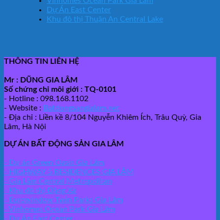
Vinhomes Ocean Park Gia Lâm
Dự Án East Center
Khu đô thị Thuận An Central Lake
THÔNG TIN LIÊN HỆ
Mr : DŨNG GIA LÂM
Số chứng chỉ môi giới : TQ-0101
- Hotline : 098.168.1102
- Website :
Batdongsangialam.net
- Địa chỉ : Liền kề 8/104 Nguyễn Khiêm Ích, Trâu Quỳ, Gia
Lâm, Hà Nội
DỰ ÁN BẤT ĐỘNG SẢN GIA LÂM
- Dự án Green Oasis Gia Lâm
- HIGHWAY 5 RESIDENCES GIA LÂM
- Gia Lâm Central Metropolitan
- Khu đô thị Đặng Xá
- Eurowindow Twin Parks Gia Lâm
- Vinhomes Ocean Park Gia Lâm
- Dự Án East Center