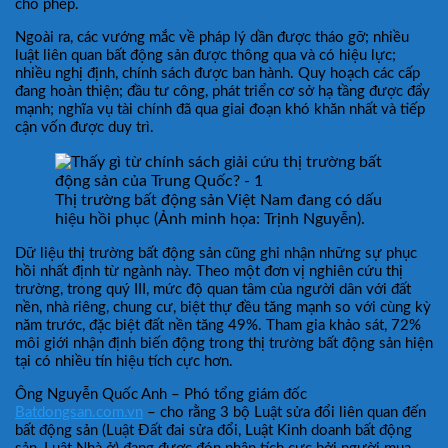
cho phép.
Ngoài ra, các vướng mắc về pháp lý dần được tháo gỡ; nhiều
luật liên quan bất động sản được thông qua và có hiệu lực;
nhiều nghị định, chính sách được ban hành. Quy hoạch các cấp
đang hoàn thiện; đầu tư công, phát triển cơ sở hạ tầng được đẩy
mạnh; nghĩa vụ tài chính đã qua giai đoạn khó khăn nhất và tiếp
cận vốn được duy trì.
Thị trường bất động sản Việt Nam đang có dấu
hiệu hồi phục (Ảnh minh họa: Trịnh Nguyễn).
Dữ liệu thị trường bất động sản cũng ghi nhận những sự phục
hồi nhất định từ ngành này. Theo một đơn vị nghiên cứu thị
trường, trong quý III, mức độ quan tâm của người dân với đất
nền, nhà riêng, chung cư, biệt thự đều tăng mạnh so với cùng kỳ
năm trước, đặc biệt đất nền tăng 49%. Tham gia khảo sát, 72%
môi giới nhận định biến động trong thị trường bất động sản hiện
tại có nhiều tín hiệu tích cực hơn.
Ông Nguyễn Quốc Anh – Phó tổng giám đốc
Batdongsan.com.vn
– cho rằng 3 bộ Luật sửa đổi liên quan đến
bất động sản (Luật Đất đai sửa đổi, Luật Kinh doanh bất động