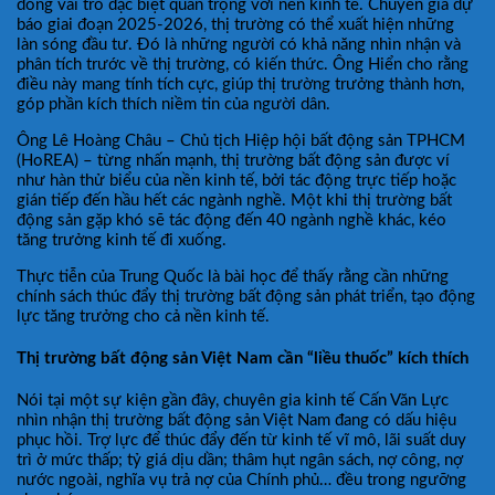
đóng vai trò đặc biệt quan trọng với nền kinh tế. Chuyên gia dự
báo giai đoạn 2025-2026, thị trường có thể xuất hiện những
làn sóng đầu tư. Đó là những người có khả năng nhìn nhận và
phân tích trước về thị trường, có kiến thức. Ông Hiển cho rằng
điều này mang tính tích cực, giúp thị trường trưởng thành hơn,
góp phần kích thích niềm tin của người dân.
Ông Lê Hoàng Châu – Chủ tịch Hiệp hội bất động sản TPHCM
(HoREA) – từng nhấn mạnh, thị trường bất động sản được ví
như hàn thử biểu của nền kinh tế, bởi tác động trực tiếp hoặc
gián tiếp đến hầu hết các ngành nghề. Một khi thị trường bất
động sản gặp khó sẽ tác động đến 40 ngành nghề khác, kéo
tăng trưởng kinh tế đi xuống.
Thực tiễn của Trung Quốc là bài học để thấy rằng cần những
chính sách thúc đẩy thị trường bất động sản phát triển, tạo động
lực tăng trưởng cho cả nền kinh tế.
Thị trường bất động sản Việt Nam cần “liều thuốc” kích thích
Nói tại một sự kiện gần đây, chuyên gia kinh tế Cấn Văn Lực
nhìn nhận thị trường bất động sản Việt Nam đang có dấu hiệu
phục hồi. Trợ lực để thúc đẩy đến từ kinh tế vĩ mô, lãi suất duy
trì ở mức thấp; tỷ giá dịu dần; thâm hụt ngân sách, nợ công, nợ
nước ngoài, nghĩa vụ trả nợ của Chính phủ… đều trong ngưỡng