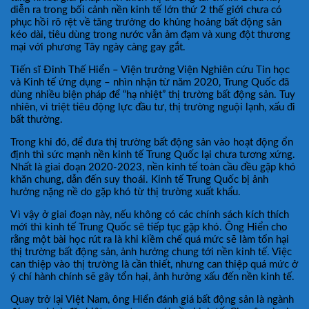
diễn ra trong bối cảnh nền kinh tế lớn thứ 2 thế giới chưa có
phục hồi rõ rệt về tăng trưởng do khủng hoảng bất động sản
kéo dài, tiêu dùng trong nước vẫn ảm đạm và xung đột thương
mại với phương Tây ngày càng gay gắt.
Tiến sĩ Đinh Thế Hiển – Viện trưởng Viện Nghiên cứu Tin học
và Kinh tế ứng dụng – nhìn nhận từ năm 2020, Trung Quốc đã
dùng nhiều biện pháp để “hạ nhiệt” thị trường bất động sản. Tuy
nhiên, vì triệt tiêu động lực đầu tư, thị trường nguội lạnh, xấu đi
bất thường.
Trong khi đó, để đưa thị trường bất động sản vào hoạt động ổn
định thì sức mạnh nền kinh tế Trung Quốc lại chưa tương xứng.
Nhất là giai đoạn 2020-2023, nền kinh tế toàn cầu đều gặp khó
khăn chung, dẫn đến suy thoái. Kinh tế Trung Quốc bị ảnh
hưởng nặng nề do gặp khó từ thị trường xuất khẩu.
Vì vậy ở giai đoạn này, nếu không có các chính sách kích thích
mới thì kinh tế Trung Quốc sẽ tiếp tục gặp khó. Ông Hiển cho
rằng một bài học rút ra là khi kiềm chế quá mức sẽ làm tổn hại
thị trường bất động sản, ảnh hưởng chung tới nền kinh tế. Việc
can thiệp vào thị trường là cần thiết, nhưng can thiệp quá mức ở
ý chí hành chính sẽ gây tổn hại, ảnh hưởng xấu đến nền kinh tế.
Quay trở lại Việt Nam, ông Hiển đánh giá bất động sản là ngành