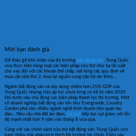
Mời bạn đánh giá
Để tháo gỡ khó khăn của thị trường
bất động sản
, Trung Quốc
vừa thực hiện hàng loạt các biện pháp cứu trợ như hạ lãi suất
cho vay đối với các khoản thế chấp, nới lỏng các quy định về
mua căn nhà thứ 2, mua lại nguồn cung căn hộ dư thừa…
Ngành bất động sản và xây dựng chiếm hơn 25% GDP của
Trung Quốc nhưng chịu áp lực chưa từng có kể từ năm 2020
khi nước này chủ động các biện pháp thanh lọc thị trường. Một
số doanh nghiệp bất động sản lớn như Evergrande, Country
Garden phá sản; nhiều ngành nghề kinh doanh liên quan lao
đao… Nhu cầu nhà đất ảm đạm,
giá nhà
tiếp tục sụt giảm, với tốc
độ mạnh nhất hơn 9 năm vào tháng 8 vừa qua.
Cùng với các chính sách cứu trợ bất động sản, Trung Quốc còn
tung nhiều giải pháp kích thích thị trường tài chính. Điều này