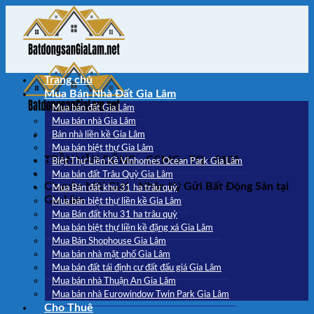
Skip
to
content
Trang chủ
Mua Bán Nhà Đất Gia Lâm
Mua bán đất Gia Lâm
Mua bán nhà Gia Lâm
Bán nhà liền kề Gia Lâm
Mua bán biệt thự Gia Lâm
TRẦN VĂN DŨNG - CCMG : TQ - 0101
Biệt Thự Liền Kề Vinhomes Ocean Park Gia Lâm
Mua bán đất Trâu Quỳ Gia Lâm
Chuyên Môi Giới - Nhận Ký Gửi Bất Động Sản tại
Mua Bán đất khu 31 ha trâu quỳ
Gia Lâm
Mua bán biệt thự liền kề Gia Lâm
Mua Bán đất khu 31 ha trâu quỳ
Mua bán biệt thự liền kề đặng xá Gia Lâm
Mua Bán Shophouse Gia Lâm
Mua bán nhà mặt phố Gia Lâm
Mua bán đất tái định cư đất đấu giá Gia Lâm
Mua bán nhà Thuận An Gia Lâm
Mua bán nhà Eurowindow Twin Park Gia Lâm
Cho Thuê