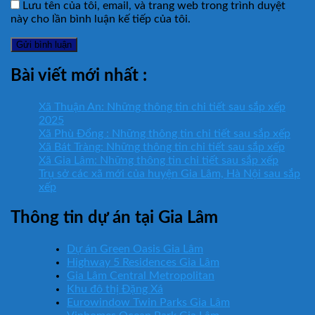
Lưu tên của tôi, email, và trang web trong trình duyệt
này cho lần bình luận kế tiếp của tôi.
Bài viết mới nhất :
Xã Thuận An: Những thông tin chi tiết sau sắp xếp
2025
Xã Phù Đổng : Những thông tin chi tiết sau sắp xếp
Xã Bát Tràng: Những thông tin chi tiết sau sắp xếp
Xã Gia Lâm: Những thông tin chi tiết sau sắp xếp
Trụ sở các xã mới của huyện Gia Lâm, Hà Nội sau sắp
xếp
Thông tin dự án tại Gia Lâm
Dự án Green Oasis Gia Lâm
Highway 5 Residences Gia Lâm
Gia Lâm Central Metropolitan
Khu đô thị Đặng Xá
Eurowindow Twin Parks Gia Lâm