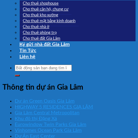
Cho thuê shophouse
Cho thuê căn hộ, chung cư
Cho thuê kho xưởng
Cho thuê mặt bằng kinh doanh
Cho thuê nhà ở
Cho thuê phòng trọ
Cho thuê đất Gia Lâm
Ký gửi nhà đất Gia Lâm
Tin Tức
Liên hệ
Search
for:
Thông tin dự án Gia Lâm
Dự án Green Oasis Gia Lâm
HIGHWAY 5 RESIDENCES GIA LÂM
Gia Lâm Central Metropolitan
Khu đô thị Đặng Xá
Eurowindow Twin Parks Gia Lâm
Vinhomes Ocean Park Gia Lâm
Dự Án East Center