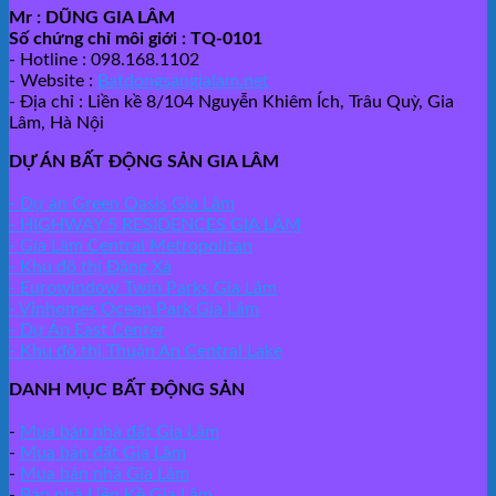
Mr : DŨNG GIA LÂM
Số chứng chỉ môi giới : TQ-0101
- Hotline : 098.168.1102
- Website :
Batdongsangialam.net
- Địa chỉ : Liền kề 8/104 Nguyễn Khiêm Ích, Trâu Quỳ, Gia
Lâm, Hà Nội
DỰ ÁN BẤT ĐỘNG SẢN GIA LÂM
- Dự án Green Oasis Gia Lâm
- HIGHWAY 5 RESIDENCES GIA LÂM
- Gia Lâm Central Metropolitan
- Khu đô thị Đặng Xá
- Eurowindow Twin Parks Gia Lâm
- Vinhomes Ocean Park Gia Lâm
- Dự Án East Center
- Khu đô thị Thuận An Central Lake
DANH MỤC BẤT ĐỘNG SẢN
-
Mua bán nhà đất Gia Lâm
-
Mua bán đất Gia Lâm
-
Mua bán nhà Gia Lâm
-
Bán nhà Liền Kề Gia Lâm