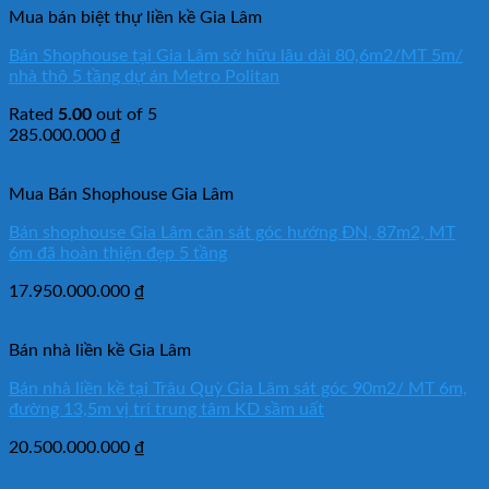
Mua bán biệt thự liền kề Gia Lâm
Bán Shophouse tại Gia Lâm sở hữu lâu dài 80,6m2/MT 5m/
nhà thô 5 tầng dự án Metro Politan
Rated
5.00
out of 5
285.000.000
₫
Mua Bán Shophouse Gia Lâm
Bán shophouse Gia Lâm căn sát góc hướng ĐN, 87m2, MT
6m đã hoàn thiện đẹp 5 tầng
17.950.000.000
₫
Bán nhà liền kề Gia Lâm
Bán nhà liền kề tại Trâu Quỳ Gia Lâm sát góc 90m2/ MT 6m,
đường 13,5m vị trí trung tâm KD sầm uất
20.500.000.000
₫