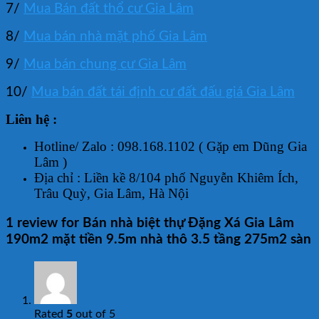
7/
Mua Bán đất thổ cư Gia Lâm
8/
Mua bán nhà mặt phố Gia Lâm
9/
Mua bán chung cư Gia Lâm
10/
Mua bán đất tái định cư đất đấu giá Gia Lâm
Liên hệ :
Hotline/ Zalo : 098.168.1102 ( Gặp em Dũng Gia
Lâm )
Địa chỉ : Liền kề 8/104 phố Nguyễn Khiêm Ích,
Trâu Quỳ, Gia Lâm, Hà Nội
1 review for
Bán nhà biệt thự Đặng Xá Gia Lâm
190m2 mặt tiền 9.5m nhà thô 3.5 tầng 275m2 sàn
Rated
5
out of 5