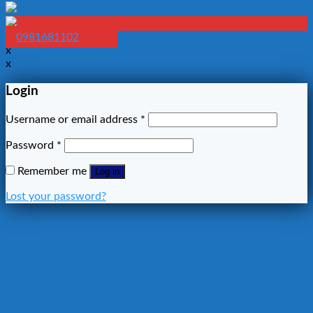
0981681102
x
x
Login
Username or email address
*
Password
*
Remember me
Log in
Lost your password?