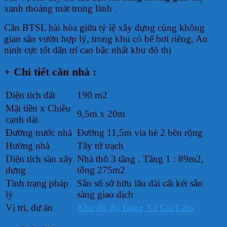
xanh thoáng mát trong lành .
Căn BTSL hài hòa giữa tỷ lệ xây dựng cùng không
gian sân vườn hợp lý, trong khu có bể bơi riêng, An
ninh cực tốt dân trí cao bậc nhất khu đô thị
+ Chi tiết căn nhà :
Diện tích đất
190 m2
Mặt tiền x Chiều
9,5m x 20m
cạnh dài
Đường trước nhà
Đường 11,5m vỉa hè 2 bên rộng
Hướng nhà
Tây tứ trạch
Diện tích sàn xây
Nhà thô 3 tầng . Tầng 1 : 89m2,
dựng
tổng 275m2
Tình trạng pháp
Sẵn sổ sở hữu lâu dài cất két sẵn
lý
sàng giao dịch
Vị trí, dự án
Khu đô thị Đặng Xá Gia Lâm