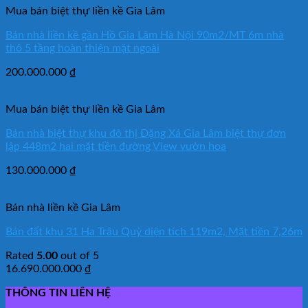
Mua bán biệt thự liền kề Gia Lâm
Bán nhà liền kề gần Hồ Gia Lâm Hà Nội 90m2/MT 6m nhà
thô 5 tầng hoàn thiện mặt ngoài
200.000.000
₫
Mua bán biệt thự liền kề Gia Lâm
Bán nhà biệt thự khu đô thị Đặng Xá Gia Lâm biệt thự đơn
lập 448m2 hai mặt tiền đường View vườn hoa
130.000.000
₫
Bán nhà liền kề Gia Lâm
Bán đất khu 31 Ha Trâu Quỳ diện tích 119m2, Mặt tiền 7,26m
Rated
5.00
out of 5
16.690.000.000
₫
THÔNG TIN LIÊN HỆ