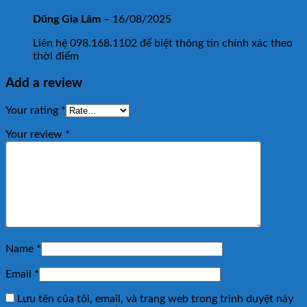
Dũng Gia Lâm
–
16/08/2025
Liên hệ 098.168.1102 để biệt thông tin chính xác theo
thời điểm
Add a review
Your rating
*
Your review
*
Name
*
Email
*
Lưu tên của tôi, email, và trang web trong trình duyệt này