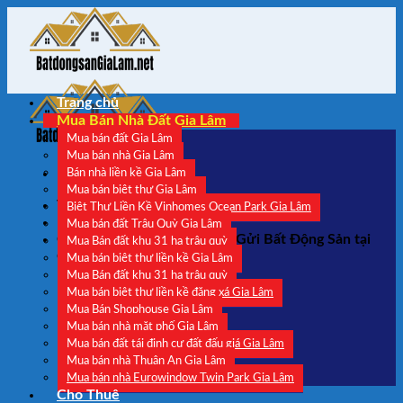
Skip
to
content
Trang chủ
Mua Bán Nhà Đất Gia Lâm
Mua bán đất Gia Lâm
Mua bán nhà Gia Lâm
Bán nhà liền kề Gia Lâm
Mua bán biệt thự Gia Lâm
TRẦN VĂN DŨNG - CCMG : TQ - 0101
Biệt Thự Liền Kề Vinhomes Ocean Park Gia Lâm
Mua bán đất Trâu Quỳ Gia Lâm
Chuyên Môi Giới - Nhận Ký Gửi Bất Động Sản tại
Mua Bán đất khu 31 ha trâu quỳ
Gia Lâm
Mua bán biệt thự liền kề Gia Lâm
Mua Bán đất khu 31 ha trâu quỳ
Mua bán biệt thự liền kề đặng xá Gia Lâm
Mua Bán Shophouse Gia Lâm
Mua bán nhà mặt phố Gia Lâm
Mua bán đất tái định cư đất đấu giá Gia Lâm
Mua bán nhà Thuận An Gia Lâm
Mua bán nhà Eurowindow Twin Park Gia Lâm
Cho Thuê