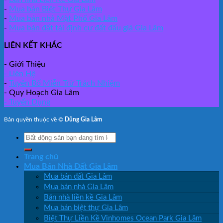
-
Mua bán Biệt Thự Gia Lâm
-
Mua bán nhà Mặt Phố Gia Lâm
-
Mua bán đất tái định cư đất đấu giá Gia Lâm
LIÊN KẾT KHÁC
- Giới Thiệu
- Liên Hệ
-
Tuyên Bố Miễn Trừ Trách Nhiệm
- Quy Hoạch Gia Lâm
- Tuyển Dụng
Bản quyền thuộc về ©
Dũng Gia Lâm
Search
for:
Trang chủ
Mua Bán Nhà Đất Gia Lâm
Mua bán đất Gia Lâm
Mua bán nhà Gia Lâm
Bán nhà liền kề Gia Lâm
Mua bán biệt thự Gia Lâm
Biệt Thự Liền Kề Vinhomes Ocean Park Gia Lâm