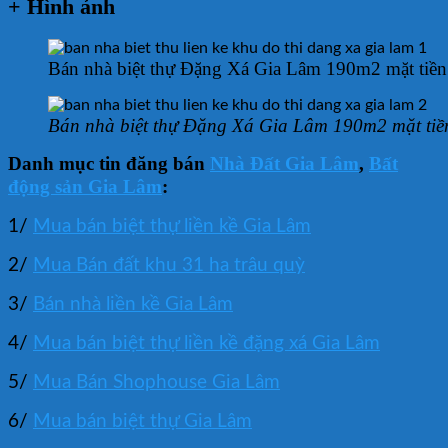
+ Hình ảnh
Bán nhà biệt thự Đặng Xá Gia Lâm 190m2 mặt tiền
Bán nhà biệt thự Đặng Xá Gia Lâm 190m2 mặt tiề
Danh mục tin đăng bán
Nhà Đất Gia Lâm
,
Bất
động sản Gia Lâm
:
1/
Mua bán biệt thự liền kề Gia Lâm
2/
Mua Bán đất khu 31 ha trâu quỳ
3/
Bán nhà liền kề Gia Lâm
4/
Mua bán biệt thự liền kề đặng xá Gia Lâm
5/
Mua Bán Shophouse Gia Lâm
6/
Mua bán biệt thự Gia Lâm