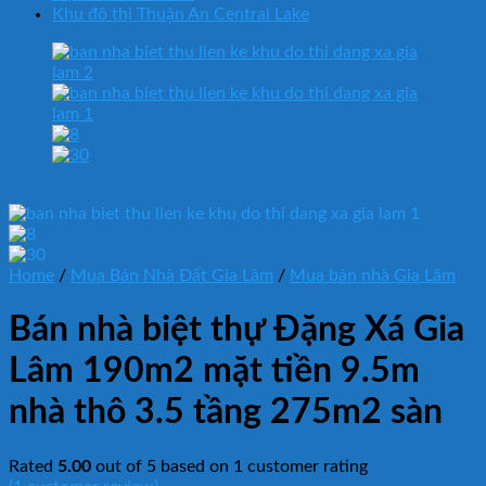
Khu đô thị Thuận An Central Lake
Home
/
Mua Bán Nhà Đất Gia Lâm
/
Mua bán nhà Gia Lâm
Bán nhà biệt thự Đặng Xá Gia
Lâm 190m2 mặt tiền 9.5m
nhà thô 3.5 tầng 275m2 sàn
Rated
5.00
out of 5 based on
1
customer rating