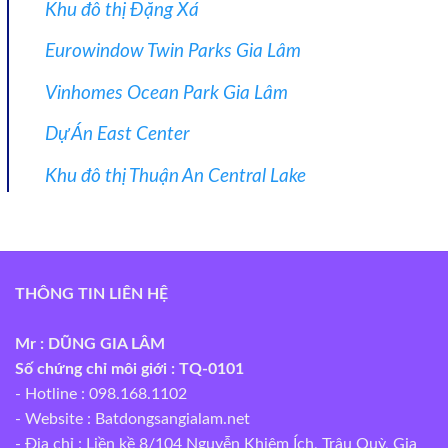
Khu đô thị Đặng Xá
Eurowindow Twin Parks Gia Lâm
Vinhomes Ocean Park Gia Lâm
Dự Án East Center
Khu đô thị Thuận An Central Lake
THÔNG TIN LIÊN HỆ
Mr : DŨNG GIA LÂM
Số chứng chỉ môi giới : TQ-0101
- Hotline : 098.168.1102
- Website :
Batdongsangialam.net
- Địa chỉ : Liền kề 8/104 Nguyễn Khiêm Ích, Trâu Quỳ, Gia