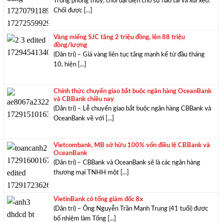
Trong phong thủy, chổi đại diện cho sự hao tài và xui xẻo.
Chổi được [...]
Vàng miếng SJC tăng 2 triệu đồng, lên 88 triệu
đồng/lượng
(Dân trí) – Giá vàng liên tục tăng mạnh kể từ đầu tháng
10, hiện [...]
Chính thức chuyển giao bắt buộc ngân hàng OceanBank
và CBBank chiều nay
(Dân trí) – Lễ chuyển giao bắt buộc ngân hàng CBBank và
OceanBank về với [...]
Vietcombank, MB sở hữu 100% vốn điều lệ CBBank và
OceanBank
(Dân trí) – CBBank và OceanBank sẽ là các ngân hàng
thương mại TNHH một [...]
VietinBank có tổng giám đốc 8x
(Dân trí) – Ông Nguyễn Trần Mạnh Trung (41 tuổi) được
bổ nhiệm làm Tổng [...]