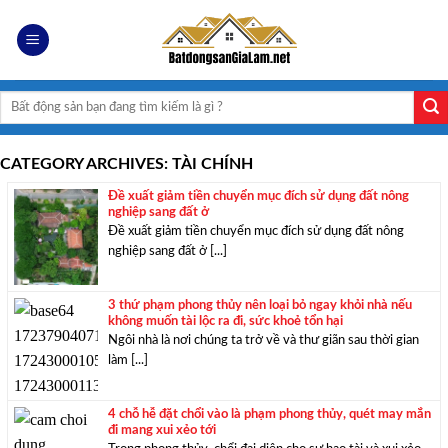
Skip
to
content
Search
for:
CATEGORY ARCHIVES:
TÀI CHÍNH
Đề xuất giảm tiền chuyển mục đích sử dụng đất nông
nghiệp sang đất ở
Đề xuất giảm tiền chuyển mục đích sử dụng đất nông
nghiệp sang đất ở [...]
3 thứ phạm phong thủy nên loại bỏ ngay khỏi nhà nếu
không muốn tài lộc ra đi, sức khoẻ tổn hại
Ngôi nhà là nơi chúng ta trở về và thư giãn sau thời gian
làm [...]
4 chỗ hễ đặt chổi vào là phạm phong thủy, quét may mắn
đi mang xui xẻo tới